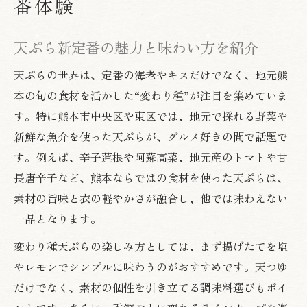
番体験
季節ごとに変化する天ぷらの魅力発見
天ぷら新定番の魅力と味わい方を紹介
天ぷらが引き立つ東区の食材活用術
東区ならではの個性派天ぷらを楽しむ
天ぷらの世界は、定番の海老やキスだけでなく、地元熊
地元野菜を使う天ぷらのコツを紹介
本の旬の食材を活かした“変わり種”が注目を集めていま
す。特に熊本市中央区や東区では、地元で採れる野菜や
天ぷらに最適な地元野菜の選び方
新鮮な魚介を使った天ぷらが、グルメ好きの間で話題で
旬野菜の天ぷらを美味しく揚げる秘訣
す。例えば、辛子蓮根や阿蘇高菜、地元産のトマトや甘
サクサク天ぷらに仕上げる調理ポイント
長唐辛子など、熊本ならではの食材を使った天ぷらは、
地元野菜で彩る天ぷらのバリエーション
素材の旨味と衣の軽やかさが融合し、他では味わえない
食感を楽しむ天ぷらの揚げ方テクニック
一品となります。
揚げたて天ぷらを楽しむ熊本流の工夫
変わり種天ぷらの楽しみ方としては、まず揚げたてを塩
揚げたて天ぷらの美味しさを活かす方法
やレモンでシンプルに味わうのがおすすめです。天つゆ
熊本流天ぷらの食べ方と楽しみ方紹介
だけでなく、素材の個性を引き立てる調味料選びもポイ
サクサク感を保つ天ぷらの工夫とコツ