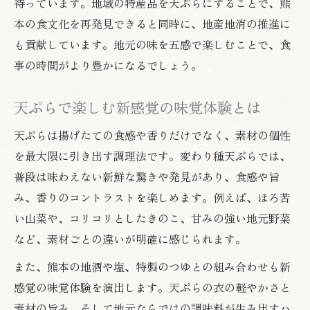
待っています。地域の特産品を天ぷらにすることで、熊
本の食文化を再発見できると同時に、地産地消の推進に
も貢献しています。地元の味を五感で楽しむことで、食
事の時間がより豊かになるでしょう。
天ぷらで楽しむ新感覚の味覚体験とは
天ぷらは揚げたての食感や香りだけでなく、素材の個性
を最大限に引き出す調理法です。変わり種天ぷらでは、
普段は味わえない新鮮な驚きや発見があり、食感や旨
み、香りのコントラストを楽しめます。例えば、ほろ苦
い山菜や、コリコリとしたきのこ、甘みの強い地元野菜
など、素材ごとの違いが明確に感じられます。
また、熊本の地酒や塩、特製のつゆとの組み合わせも新
感覚の味覚体験を演出します。天ぷらの衣の軽やかさと
素材の旨み、そして地元ならではの調味料が生み出すハ