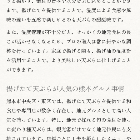
ッと揚がり、素材の旨みや水分を閉じ込めることができ
ます。揚げたてを提供することで、温度による食感や風
味の違いを五感で楽しめるのも天ぷらの醍醐味です。
また、温度管理が不十分だと、せっかくの地元食材の良
さが活かせなくなるため、プロの職人は常に細やかな調
整を行っています。家庭で揚げる際も、揚げ油の温度計
を活用することで、より美味しい天ぷらに仕上げること
ができます。
揚げたて天ぷらが人気の熊本グルメ事情
熊本市中央区・東区では、揚げたて天ぷらを提供する和
食店や専門店が数多く存在し、地元グルメとして高い人
気を誇っています。特に、地元で採れる旬の食材を使っ
た変わり種天ぷらは、観光客だけでなく地元住民にも支
持されています。店舗ごとに工夫を凝らしたメニューや