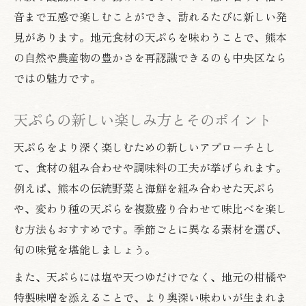
旬を感じる天ぷらの美味しさを探る
音まで五感で楽しむことができ、訪れるたびに新しい発
見があります。地元食材の天ぷらを味わうことで、熊本
の自然や農産物の豊かさを再認識できるのも中央区なら
ではの魅力です。
天ぷらの新しい楽しみ方とそのポイント
天ぷらをより深く楽しむための新しいアプローチとし
て、食材の組み合わせや調味料の工夫が挙げられます。
例えば、熊本の伝統野菜と海鮮を組み合わせた天ぷら
や、変わり種の天ぷらを複数盛り合わせて味比べを楽し
む方法もおすすめです。季節ごとに異なる素材を選び、
旬の味覚を堪能しましょう。
また、天ぷらには塩や天つゆだけでなく、地元の柑橘や
特製味噌を添えることで、より奥深い味わいが生まれま