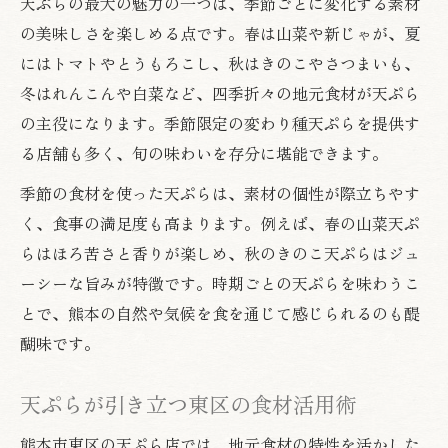
天ぷらの最大の魅力の一つは、季節ごとに変化する素材
の美味しさを楽しめる点です。春は山菜や新じゃが、夏
にはトマトやとうもろこし、秋はきのこやさつまいも、
冬はれんこんや白菜など、四季折々の地元食材が天ぷら
の主役になります。季節限定の変わり種天ぷらを提供す
る店舗も多く、旬の味わいを存分に堪能できます。
季節の食材を使った天ぷらは、素材の個性が際立ちやす
く、食事の満足度も高まります。例えば、春の山菜天ぷ
らはほろ苦さと香りが楽しめ、秋のきのこ天ぷらはジュ
ーシーな旨みが特徴です。時期ごとの天ぷらを味わうこ
とで、熊本の自然や気候を食を通じて感じられるのも醍
醐味です。
天ぷらが引き立つ東区の食材活用術
熊本市東区の天ぷら店では、地元食材の特性を活かした