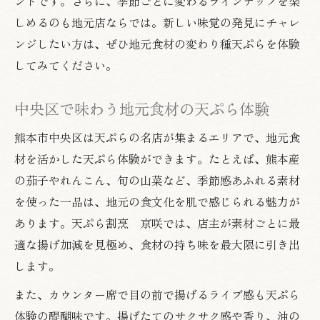
ントです。さらに、季節ごとに変わるラインナップを楽
天ぷらの温度管理で味わいが変わる理由
しめるのも地元店ならでは。新しい味覚の発見にチャレ
ンジしたい方は、ぜひ地元食材の変わり種天ぷらを体験
揚げたて天ぷらが人気の熊本グルメ事情
してみてください。
天ぷら好き注目の変わり種素材徹底解説
変わり種天ぷら素材の種類と特徴紹介
中央区で味わう地元食材の天ぷら体験
地元食材を活かした天ぷらの可能性
熊本市中央区は天ぷらの名店が集まるエリアで、地元食
天ぷらで楽しむ新感覚の味覚体験とは
材を活かした天ぷら体験ができます。たとえば、熊本産
熊本らしい天ぷら素材の選び方ポイント
の茄子やれんこん、旬の山菜など、季節感あふれる素材
注目の変わり種天ぷらメニューを解説
を使った一品は、地元の食文化を肌で感じられる魅力が
旬の食材と天ぷらが生み出す味覚の旅
あります。天ぷら割烹 京咲では、店主が素材ごとに最
旬食材を使った天ぷらの魅力を紹介
適な揚げ加減を見極め、食材の持ち味を最大限に引き出
季節ごとの天ぷら食材選びのコツ
します。
天ぷらと旬の味覚で楽しむ食文化探訪
また、カウンター席で目の前で揚げるライブ感も天ぷら
地元で味わう天ぷらの季節限定体験
体験の醍醐味です。揚げたてのサクサク感や香り、油の