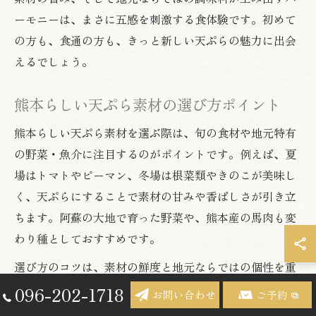
ーモニーは、まさに五感を刺激する食体験です。初めて
の方も、食通の方も、きっと新しい天ぷらの魅力に出会
えるでしょう。
熊本らしい天ぷら素材の選び方ポイント
熊本らしい天ぷら素材を選ぶ際は、旬の食材や地元特有
の野菜・魚介に注目するのがポイントです。例えば、夏
場はトマトやピーマン、冬場は根菜類やきのこが美味し
く、天ぷらにすることで素材の甘みや香ばしさが引き立
ちます。阿蘇の大地で育った野菜や、熊本産の馬肉も変
わり種としておすすめです。
選び方のコツは、素材の鮮度と地元ならではの個性を重
視することです。また、店主におすすめを聞くことで、
096-202-1718
お問い合わせ
ご予約
その時期一番美味しい食材を天ぷらで楽しめます。熊本