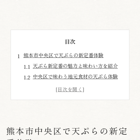
目次
熊本市中央区で天ぷらの新定番体験
天ぷら新定番の魅力と味わい方を紹介
中央区で味わう地元食材の天ぷら体験
天ぷらの新しい楽しみ方とそのポイント
五感で感じる天ぷらの奥深さを知る
熊本で人気の天ぷら店の特徴を解説
変わり種天ぷらが映える東区の魅力
熊本市中央区で天ぷらの新定
東区で味わう変わり種天ぷらの世界
天ぷらに合う地元野菜の選び方とは