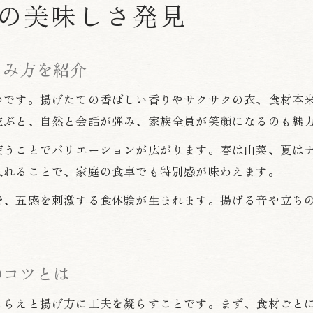
初心者も簡単に作れる天ぷらレシピ集
の美味しさ発見
初心者向け天ぷらレシピで手軽に美味しさ実現
天ぷらの作り方を基本から丁寧に解説します
しみ方を紹介
フライパンで簡単にできる天ぷらの時短レシピ
つです。揚げたての香ばしい香りやサクサクの衣、食材本
家族向け天ぷらレシピで失敗しないポイント
並ぶと、自然と会話が弾み、家族全員が笑顔になるのも魅
人気の天ぷら具材を使った簡単レシピを紹介
子どもが喜ぶ天ぷら具材の選び方
使うことでバリエーションが広がります。春は山菜、夏は
入れることで、家庭の食卓でも特別感が味わえます。
天ぷらで子供が喜ぶ人気具材の選び方ガイド
子供向け天ぷら具材で食育も楽しくサポート
で、五感を刺激する食体験が生まれます。揚げる音や立ち
野菜や魚介で子供におすすめの天ぷら具材紹介
子どもの好みを考えた天ぷら具材選びの工夫
のコツとは
天ぷら具材を人気ランキングから選ぶポイント
ヘルシー志向にぴったりな天ぷら献立案
しらえと揚げ方に工夫を凝らすことです。まず、食材ごと