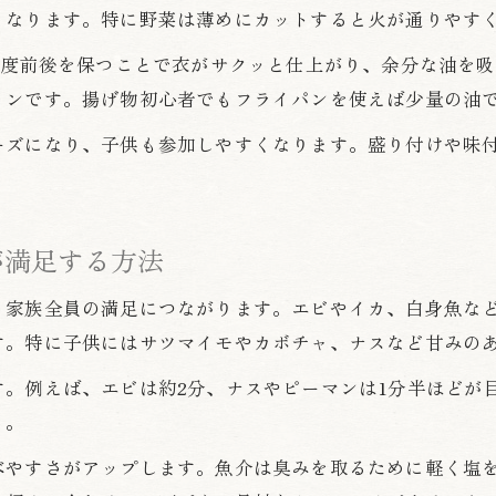
ヘルシーな天ぷら献立で家族の健康をサポート
くなります。特に野菜は薄めにカットすると火が通りやす
野菜たっぷり天ぷらでバランス良い食事提案
0度前後を保つことで衣がサクッと仕上がり、余分な油を
カロリー控えめな天ぷら献立の工夫とポイント
インです。揚げ物初心者でもフライパンを使えば少量の油
天ぷらと副菜の組み合わせで食卓を豊かに
ーズになり、子供も参加しやすくなります。盛り付けや味
家族向けヘルシー天ぷらで太りにくい食事術
フライパンで手軽に作る天ぷらのコツ
フライパンで簡単天ぷらを作る手順とコツ
が満足する方法
天ぷらの揚げ時間目安と火加減のポイント
、家族全員の満足につながります。エビやイカ、白身魚な
初心者でも失敗しないフライパン調理法
す。特に子供にはサツマイモやカボチャ、ナスなど甘みの
フライパン天ぷらで後片付けを時短する方法
す。例えば、エビは約2分、ナスやピーマンは1分半ほどが
天ぷらがカラッと仕上がる揚げ方の工夫
う。
野菜の下ごしらえで味わうサクサク天ぷら
べやすさがアップします。魚介は臭みを取るために軽く塩
野菜の下ごしらえで天ぷらの食感が変わる理由