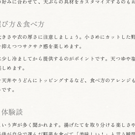
の好みに合わせて、天ぷらの具材をカスタマイズするのも
サクサク天ぷらを叶える野菜下ごしらえ術
人気野菜で作る天ぷらの下ごしらえポイント
選び方＆食べ方
子供も食べやすい天ぷら用野菜の選び方
家庭で実践できる天ぷら野菜の下ごしらえ法
大きさや衣の厚さに注意しましょう。小さめにカットした
を抑えつつサクサク感を楽しめます。
は少し冷ましてから提供するのがポイントです。天つゆや
楽しめます。
を天丼やうどんにトッピングするなど、食べ方のアレンジ
さです。
と体験談
という声が多く聞かれます。揚げたてを取り分ける楽しさ
子供が自分で選んだ野菜を食べて「美味しい！」と言う瞬