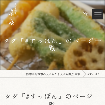
タグ『#すっぽん』のページ一
覧
熊本県熊本市の天ぷらなら天ぷら割烹 京咲
#すっぽん
タグ『#すっぽん』のページ一
覧