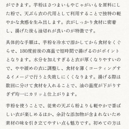
ができます。芋粉はさつまいもやじゃがいもを原料にし
た粉で、天ぷら衣の代用として利用することで独特の軽
やかな食感を生み出します。衣がしっかり食材に密着
し、揚げた後も油切れが良いのが特徴です。
具体的な手順は、芋粉を冷水で溶かしてから食材をくぐ
らせ、180度前後の高温で短時間で揚げるのがポイント
となります。水分を加えすぎると衣が厚くなりやすいの
で、やや緩めの衣に調整し、食材を薄くコーティングす
るイメージで行うと失敗しにくくなります。揚げる際は
数回に分けて食材を入れることで、油の温度が下がりす
ぎず均一にカリッと仕上がります。
芋粉を使うことで、従来の天ぷら粉よりも軽やかで香ば
しい衣が楽しめるほか、余計な添加物が含まれないため
素材の味を引き立てやすい点も魅力です。初めての方は