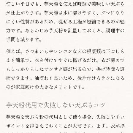
忙しい平日でも、芋天粉を使えば時短で美味しい天ぷら
天ぷらをサクサク保つ芋粉の使い方ガイド
が仕上がります。芋天粉は水に溶けやすく、ダマになり
カリッと天ぷらに仕上げる芋天粉の活用術
にくい性質があるため、混ぜる工程が短縮できるのが魅
芋粉入り天ぷらの食感が変わる理由と工夫
力です。あらかじめ芋天粉を計量しておくと、調理中の
天ぷら粉不要でカリカリ感を出す芋粉効果
手間も減ります。
粉物不足でも芋粉で失敗しない天ぷら術
例えば、さつまいもやレンコンなどの根菜類は下ごしら
天ぷら粉が無くても芋粉で美味しく仕上げ
えも簡単で、衣を付けてすぐに揚げるだけ。衣が薄めで
る技
もしっかりとしたサクサク感が出るので、揚げ時間も短
芋粉と他の粉の組み合わせ天ぷら術を解説
縮できます。油切れも良いため、後片付けもラクになる
粉不足時に役立つ芋粉天ぷらテクニック集
のが家庭向けの大きなメリットです。
芋天粉を使った失敗しない天ぷら作りのコ
芋天粉代用で失敗しない天ぷらコツ
ツ
天ぷら粉切れでも芋粉衣で再現性アップ
芋天粉を天ぷら粉の代用として使う場合、失敗しやすい
天ぷら粉なしで作る芋粉衣の美味しさ発見
ポイントを押さえておくことが大切です。まず、衣が厚