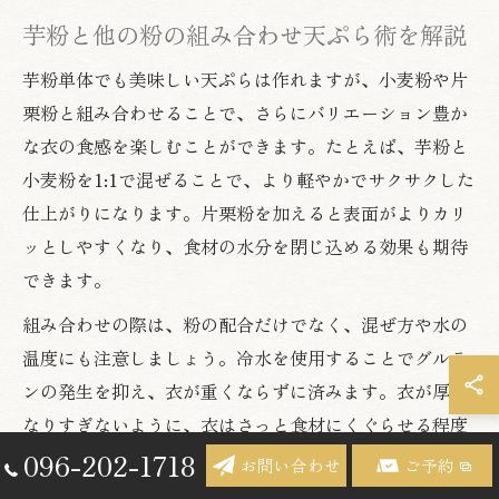
芋粉と他の粉の組み合わせ天ぷら術を解説
芋粉単体でも美味しい天ぷらは作れますが、小麦粉や片
栗粉と組み合わせることで、さらにバリエーション豊か
な衣の食感を楽しむことができます。たとえば、芋粉と
小麦粉を1:1で混ぜることで、より軽やかでサクサクした
仕上がりになります。片栗粉を加えると表面がよりカリ
ッとしやすくなり、食材の水分を閉じ込める効果も期待
できます。
組み合わせの際は、粉の配合だけでなく、混ぜ方や水の
温度にも注意しましょう。冷水を使用することでグルテ
ンの発生を抑え、衣が重くならずに済みます。衣が厚く
なりすぎないように、衣はさっと食材にくぐらせる程度
にします。芋粉と他の粉を組み合わせることで、魚介や
096-202-1718
お問い合わせ
ご予約
野菜など様々な食材に最適な衣を工夫できるため、家庭