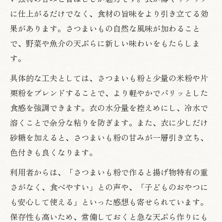
に仕上がるだけでなく、食材の旨味をより引き立てる効
果があります。さつまいもの自然な風味が加わること
で、野菜や魚介の天ぷらに新しい味わいをもたらしま
す。
具体的な工夫としては、さつまいも粉と少量の米粉や片
栗粉をブレンドすることで、より軽やかでパリッとした
食感を強調できます。衣の水分量を控えめにし、冷水で
溶くことで余分な粘りを防ぎます。また、衣に少しだけ
砂糖を加えると、さつまいも粉の甘みが一層引き立ち、
色付きも良くなります。
利用者からは、「さつまいも粉で作ると揚げ物特有の重
さがなく、食べやすい」との声や、「子どものおやつに
も安心して使える」といった感想も寄せられています。
保存性も高いため、常備しておくと急な天ぷら作りにも