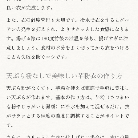
良い衣が完成します。
また、衣の温度管理も大切です。冷水で衣を作るとグル
テンの発生を抑えられ、よりサクッとした食感になりま
す。揚げる際は180度前後の油温を保ち、揚げすぎに注
意しましょう。食材の水分をよく切ってから衣をつける
ことも失敗を防ぐコツです。
天ぷら粉なしで美味しい芋粉衣の作り方
天ぷら粉がなくても、芋粉を使えば家庭で手軽に美味し
い天ぷらが作れます。基本の作り方は、芋粉（さつまい
も粉やじゃがいも澱粉）に冷水を加えて混ぜるだけ。衣
がサラッとする程度の濃度に調整することがポイントで
す。
さらに、カリッとした衣に仕上げたい場合は、衣に少量