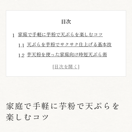
目次
家庭で手軽に芋粉で天ぷらを楽しむコツ
天ぷらを芋粉でサクサク仕上げる基本技
芋天粉を使った家庭向け時短天ぷら術
芋天粉代用で失敗しない天ぷらコツ
さつまいも天ぷらも芋粉で美味しく再現
芋天粉の選び方と家庭での使い方解説
天ぷら粉が切れても芋粉でサクッと再現
家庭で手軽に芋粉で天ぷらを
天ぷら粉なしでも芋粉でカリッと揚げる方
法
楽しむコツ
芋天粉を使う家庭の簡単天ぷらレシピ紹介