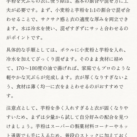
芋粉を天ぷらの衣に使う際は、基本の割合や混ぜ方に工
夫が必要です。まず、小麦粉と芋粉を1:1の割合で混ぜ合
わせることで、サクサク感と衣の適度な厚みを両立でき
ます。水は冷水を使い、混ぜすぎずにサッと合わせるの
がポイントです。
具体的な手順としては、ボウルに小麦粉と芋粉を入れ、
冷水を加えてざっくり混ぜます。そのまま食材に絡め
て、170～180度の油で揚げれば、家庭でもプロのような
軽やかな天ぷらが完成します。衣が厚くなりすぎないよ
う、食材は薄く均一に衣をまとわせるのがおすすめで
す。
注意点として、芋粉を多く入れすぎると衣が固くなりや
すいため、まずは少量から試して自分好みの配合を見つ
けましょう。芋粉はスーパーの製菓材料コーナーやネッ
ト通販でも手に入るため、普段のストックに加えておく