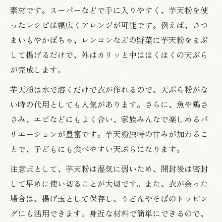
素材です。スーパーなどで手に入りやすく、芋天粉を使
ったレシピは幅広くアレンジが可能です。例えば、さつ
まいもやかぼちゃ、レンコンなどの野菜に芋天粉をまぶ
して揚げるだけで、外はカリッと中はほくほくの天ぷら
が完成します。
芋天粉は水で溶くだけで衣が作れるので、天ぷら粉がな
い時の代用としても人気があります。さらに、魚や鶏さ
さみ、エビなどにもよく合い、家族みんなで楽しめるバ
リエーションが豊富です。芋天粉独特の甘みが加わるこ
とで、子どもにも食べやすい天ぷらになります。
注意点として、芋天粉は湿気に弱いため、開封後は密封
して早めに使い切ることが大切です。また、衣が余った
場合は、揚げ玉として保存し、うどんやそばのトッピン
グにも活用できます。身近な材料で簡単にできるので、