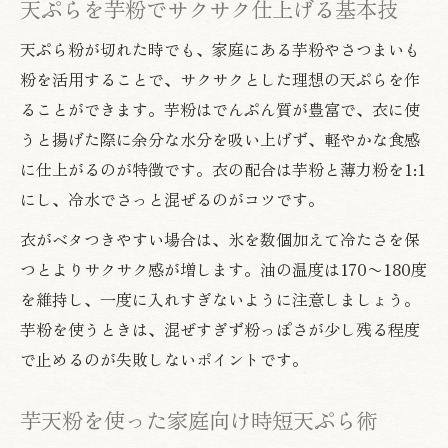
天ぷら粉代用に最適な芋粉活用のポイント
天ぷらを芋粉でサクサク仕上げる基本技
さつまいも粉で作る天ぷら衣の魅力と工夫
天ぷら粉が切れた時でも、家庭にある芋粉やさつまいも
芋天粉の代用術で天ぷらの味を引き出すコ
粉を活用することで、サクサクとした理想の天ぷらを作
ツ
ることができます。芋粉はでんぷん質が豊富で、衣に使
さつまいも粉活用の天ぷらレシピ徹底紹介
うと揚げた際に余分な水分を吸い上げず、軽やかな食感
に仕上がるのが特徴です。衣の配合は芋粉と薄力粉を1:1
さつまいも粉で作る天ぷらの簡単アレンジ
にし、冷水でさっと混ぜるのがコツです。
術
芋粉と天ぷらの相性とレシピのポイント解
衣がベタつきやすい場合は、氷を数個加えて冷たさを保
説
つとよりサクサク感が増します。油の温度は170〜180度
天ぷら粉なしで美味しい芋粉衣の作り方
を維持し、一度に入れすぎないように注意しましょう。
芋粉を使うときは、混ぜすぎず粉っぽさが少し残る程度
芋天粉を活かす家庭向け天ぷらレシピ特集
で止めるのが失敗しないポイントです。
さつまいも天ぷらを芋粉で仕上げるコツ
天ぷらをカリカリに仕上げる芋粉の秘密
芋天粉を使った家庭向け時短天ぷら術
芋粉が叶える天ぷらのカリカリ食感の秘密