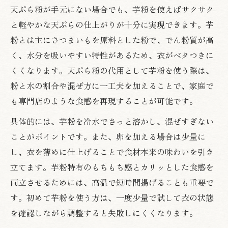
天ぷら粉が手元にない場合でも、芋粉を使えばサクサク
と軽やかな天ぷらの仕上がりが十分に実現できます。芋
粉とは主にさつまいもを原料とした粉で、でん粉質が高
く、水分を吸いやすい特性があるため、衣がベタつきに
くくなります。天ぷら粉の代用として芋粉を使う際は、
粉と水の割合や混ぜ方に一工夫を加えることで、家庭で
も専門店のような食感を再現することが可能です。
具体的には、芋粉を冷水でさっと溶かし、混ぜすぎない
ことがポイントです。また、卵を加える場合は少量に
し、衣を薄めに仕上げることで食材本来の味わいを引き
立てます。芋粉特有のもちもち感とカリッとした食感を
両立させるためには、高温で短時間揚げることも重要で
す。初めて芋粉を使う方は、一度少量で試して衣の状態
を確認しながら調整すると失敗しにくくなります。