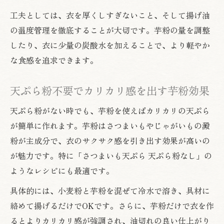
工夫としては、衣を厚くしすぎないこと、そして揚げ油
の温度管理を徹底することが大切です。芋粉の量を調整
したり、衣に少量の炭酸水を加えることで、より軽やか
な食感を追求できます。
天ぷら粉不要でカリカリ感を出す芋粉効果
天ぷら粉がない時でも、芋粉を使えばカリカリの天ぷら
が簡単に作れます。芋粉はさつまいもやじゃがいもの澱
粉が主成分で、衣のサクサク感を引き出す効果が高いの
が魅力です。特に「さつまいも天ぷら 天ぷら粉なし」の
ようなレシピにも最適です。
具体的には、小麦粉と芋粉を混ぜて冷水で溶き、具材に
絡めて揚げるだけでOKです。さらに、芋粉だけで衣を作
るとよりカリカリ感が強調され、油切れの良い仕上がり