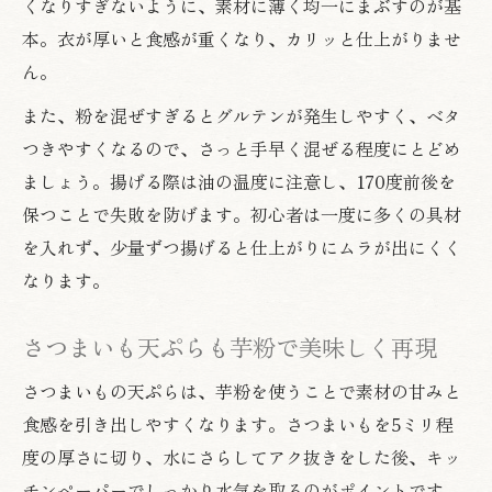
くなりすぎないように、素材に薄く均一にまぶすのが基
芋粉で作る天ぷら衣の新しい美味しさ体験
本。衣が厚いと食感が重くなり、カリッと仕上がりませ
天ぷら粉なし芋粉衣がもたらす軽やか食感
ん。
さつまいも粉衣で味わう天ぷらの魅力解説
また、粉を混ぜすぎるとグルテンが発生しやすく、ベタ
天ぷら粉ゼロでも楽しめる芋粉衣のコツ
つきやすくなるので、さっと手早く混ぜる程度にとどめ
芋粉衣天ぷらで広がる家庭の美味しさ発見
ましょう。揚げる際は油の温度に注意し、170度前後を
保つことで失敗を防げます。初心者は一度に多くの具材
を入れず、少量ずつ揚げると仕上がりにムラが出にくく
なります。
さつまいも天ぷらも芋粉で美味しく再現
さつまいもの天ぷらは、芋粉を使うことで素材の甘みと
食感を引き出しやすくなります。さつまいもを5ミリ程
度の厚さに切り、水にさらしてアク抜きをした後、キッ
チンペーパーでしっかり水気を取るのがポイントです。