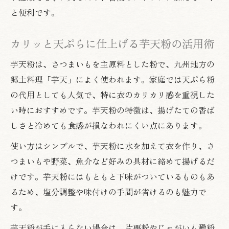
と便利です。
カリッと天ぷらに仕上げる芋天粉の活用術
芋天粉は、さつまいもを主原料とした粉で、九州地方の
郷土料理「芋天」によく使われます。家庭では天ぷら粉
の代用としても人気で、特に衣のカリカリ感を重視した
い時におすすめです。芋天粉の特徴は、揚げたての香ば
しさと冷めても食感が損なわれにくい点にあります。
使い方はシンプルで、芋天粉に水を加えて衣を作り、さ
つまいもや野菜、魚介など好みの具材に絡めて揚げるだ
けです。芋天粉にはもともと下味がついているものもあ
るため、塩分調整や味付けの手間が省けるのも魅力で
す。
芋天粉が手に入らない場合は、片栗粉やじゃがいも澱粉