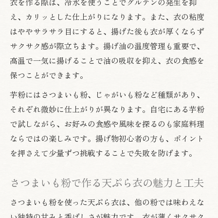
衣を作る際は、冷水を使うことでグルテンの発生を抑
え、カリッとした仕上がりになります。また、衣の粘度
はややサラサラ目にすると、揚げた後も衣が厚くならず
サクサク感が際立ちます。揚げ油の温度管理も重要で、
高温で一気に揚げることで油の吸収を抑え、衣の食感を
保つことができます。
芋粉にはさつまいも粉、じゃがいも粉など種類があり、
それぞれ微妙に仕上がりが異なります。自宅にある芋粉
で試しながら、お好みの食感や風味を探るのも家庭料理
ならではの楽しみです。揚げ物初心者の方も、ポイント
を押さえて少量ずつ挑戦することで失敗を防げます。
さつまいも粉で作る天ぷら衣の魅力と工夫
さつまいも粉を使った天ぷら衣は、他の粉では味わえな
い独特の甘みと香ばしさが魅力です。衣が薄くサクサク