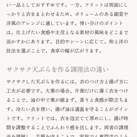
い一品としておすすめです。一方、フリットは両面にし
っかりと衣をまとわせるため、ボリュームのある副菜や
洋風のアレンジに適しています。使い分けのポイント
は、仕上げたい食感や主役となる素材の風味をどこまで
活かすかにあります。目的やシーンに応じて、和と洋の
技法を選ぶことで、食卓の幅が広がります。
サクサク天ぷらを作る調理法の違い
サクサクした天ぷらを作るには、衣のつけ方と揚げ方に
工夫が必要です。大葉の場合、片側だけに薄く衣をつけ
ることで、油の中で葉が縮まず、香りと食感が際立ちま
す。冷たい衣を使い、揚げ油は適温を守ることがポイン
トです。フリットでは、衣を泡立てて厚めにし、揚げ時
間を調整することでふんわり感を出します。両者の調理
法を理解し、手順を守ることで、家庭でも専門店のよう