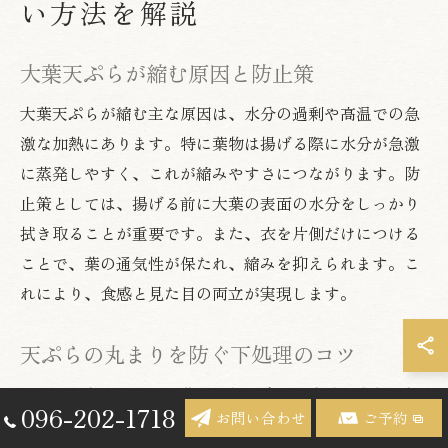
い方法を解説
大葉天ぷらが縮む原因と防止策
大葉天ぷらが縮む主な原因は、水分の過剰や高温での急
激な加熱にあります。特に葉物は揚げる際に水分が急激
に蒸発しやすく、これが縮みやすさにつながります。防
止策としては、揚げる前に大葉の表面の水分をしっかり
拭き取ることが重要です。また、衣を片側だけにつける
ことで、葉の通気性が保たれ、縮みを抑えられます。こ
れにより、食感と見た目の両立が実現します。
天ぷらの丸まりを防ぐ下処理のコツ
天ぷらが丸まるのは、葉の内部に残った水分や空気が加
096-202-1718
お問い合わせ
ご予約
熱で膨張し、葉が反り返るためです。下処理のコツとし