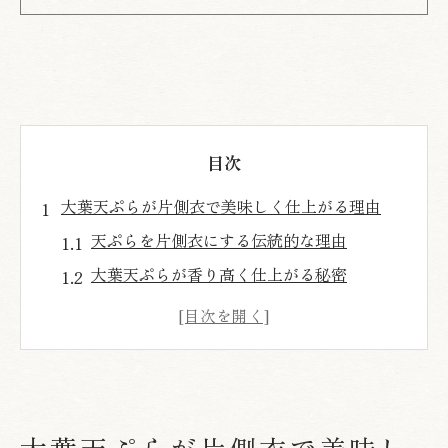
目次
大葉天ぷらが片側衣で美味しく仕上がる理由
天ぷらを片側衣にする伝統的な理由
大葉天ぷらが香り高く仕上がる秘密
片面衣が大葉天ぷらの見栄えを高める理由
天ぷらの衣剥がれを防ぐ片側の工夫
大葉天ぷらが味わい豊かになる衣の役割
片側だけ衣をつける天ぷらの美味しさ
サクサク天ぷらに導く衣のつけ方とコツ