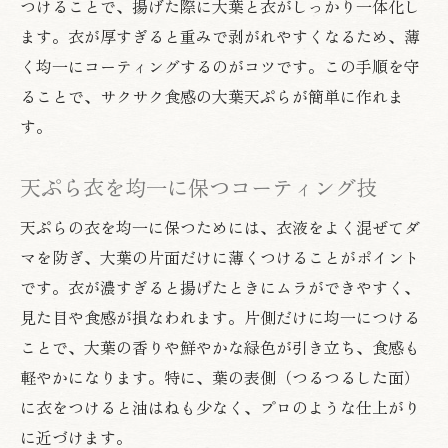
つけることで、揚げた際に大葉と衣がしっかり一体化し
ます。衣が厚すぎると重みで剥がれやすくなるため、薄
く均一にコーティングするのがコツです。この手順を守
ることで、サクサク食感の大葉天ぷらが簡単に作れま
す。
天ぷら衣を均一に保つコーティング技
天ぷらの衣を均一に保つためには、衣液をよく混ぜてダ
マを防ぎ、大葉の片面だけに薄くつけることがポイント
です。衣が濃すぎると揚げたときにムラができやすく、
見た目や食感が損なわれます。片側だけに均一につける
ことで、大葉の香りや鮮やかな緑色が引き立ち、食感も
軽やかになります。特に、葉の表側（つるつるした面）
に衣をつけると油はねも少なく、プロのような仕上がり
に近づけます。