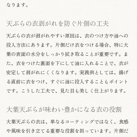
なります。
ふんわり感とサクサク感を両立する揚げ方
天ぷらとフリットの違いを知って美味しく調理
天ぷらの衣剥がれを防ぐ片側の工夫
天ぷらとフリットの衣の違いを解説
天ぷらの衣が剥がれやすい原因は、衣のつけ方や油への
大葉天ぷらで味わう和と洋の調理法比較
投入方法にあります。片側だけ衣をつける場合、特に大
天ぷら衣とフリット衣の特徴を学ぶ
葉の表面の水分をしっかり拭き取ることが重要です。ま
大葉天ぷらとフリットの使い分けポイント
た、衣をつけた裏面を下にして油に入れることで、衣が
サクサク天ぷらを作る調理法の違い
安定して剥がれにくくなります。実践例としては、揚げ
フリットと天ぷらの食感の違いを楽しむ
る直前に衣をつけ、すぐに油に投入することもポイント
大葉天ぷらが縮まず丸まらない方法を解説
です。こうした工夫で、見た目も美しく仕上がります。
大葉天ぷらが縮む原因と防止策
大葉天ぷらが味わい豊かになる衣の役割
天ぷらの丸まりを防ぐ下処理のコツ
大葉天ぷらが平らに仕上がる工夫
大葉天ぷらの衣は、単なるコーティングではなく、食感
衣が剥がれずきれいに揚がる秘訣
や風味を引き立てる重要な役割を担っています。片側だ