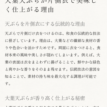
大葉天ぷらが片側衣で美味し
大葉天ぷらの衣をサクサクにする秘訣
く仕上がる理由
天ぷら衣が剥がれないコツと手順
天ぷらを片側衣にする伝統的な理由
大葉天ぷらを重ねる時の衣の工夫
衣の厚みと食感を両立する天ぷらの技
天ぷらで片側だけ衣をつけるのは、和食の伝統的な技法
天ぷらを片面だけ衣にする丁寧な方法
に根ざしています。理由は、大葉などの繊細な食材の香
りや色合いを活かすためです。両面に衣をつけると、食
サクサク感を長持ちさせる衣のつけ方
材本来の風味や美しさが隠れてしまいます。例えば、大
大葉天ぷらの味を引き出す片面衣の秘密
葉の表面は衣をまとわずに揚げることで、鮮やかな緑色
大葉天ぷらの片面衣が生む繊細な味わい
と爽やかな香りをそのまま残せます。伝統技法の意図を
天ぷらの味がしない悩みを解決する方法
知ることで、素材の持ち味を最大化する調理が可能で
大葉本来の風味を天ぷらで活かすコツ
す。
片側衣で味が引き立つ天ぷらの理由
大葉天ぷらの片面衣が油切れを良くする
大葉天ぷらが香り高く仕上がる秘密
天ぷらの衣が持つ味への影響を考察