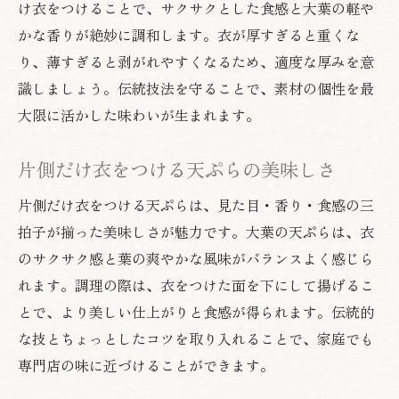
け衣をつけることで、サクサクとした食感と大葉の軽や
天ぷらを重ねて揚げる際の注意点
かな香りが絶妙に調和します。衣が厚すぎると重くな
大葉天ぷらの見栄えを保つ調理テクニック
り、薄すぎると剥がれやすくなるため、適度な厚みを意
片側衣で映える大葉天ぷらの魅力を再発見
識しましょう。伝統技法を守ることで、素材の個性を最
天ぷらの片側衣がもたらす美しい見栄え
大限に活かした味わいが生まれます。
大葉天ぷらのサクサク感を引き出す工夫
片面衣で感じる大葉天ぷらの深い味わい
片側だけ衣をつける天ぷらの美味しさ
天ぷらの盛り付けで魅力を際立たせる方法
片側だけ衣をつける天ぷらは、見た目・香り・食感の三
大葉天ぷらの片側衣がもつ食感の魅力
拍子が揃った美味しさが魅力です。大葉の天ぷらは、衣
おもてなしにも最適な大葉天ぷらの楽しみ
のサクサク感と葉の爽やかな風味がバランスよく感じら
方
れます。調理の際は、衣をつけた面を下にして揚げるこ
とで、より美しい仕上がりと食感が得られます。伝統的
な技とちょっとしたコツを取り入れることで、家庭でも
専門店の味に近づけることができます。