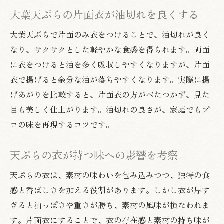
大葉天ぷらの片面衣が油切れを良くする
大葉天ぷらで片面のみ衣をつけることで、油切れが良く
なり、サクサクとした軽やかな食感を得られます。両面
に衣をつけると油を多く吸収しやすくなりますが、片面
衣で揚げると余分な油が落ちやすくなります。実際に揚
げあがりを比較すると、片面衣の方がべたつかず、見た
目も美しく仕上がります。油切れの良さが、家庭でもプ
ロの味を再現するコツです。
天ぷらの衣が持つ味への影響を考察
天ぷらの衣は、素材の味わいを包み込みつつ、独特の食
感と香ばしさを加える役割があります。しかし衣が厚す
ぎると油っぽさや重さが勝ち、素材の風味が損なわれま
す。片面衣にすることで、衣の存在感と素材の持ち味が