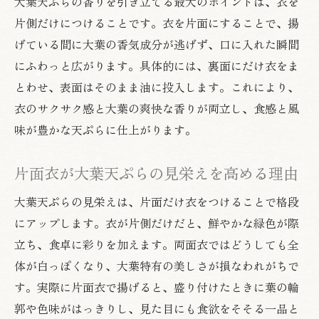
大葉天ぷらの香りを引き立てる最大のポイントは、衣を
衣が剥がれない大葉天ぷらの工夫とは
片側だけにつけることです。衣を片面にすることで、揚
大葉天ぷらの衣剥がれを防ぐ手順
げている間に大葉の香気成分が逃げず、口に入れた瞬間
にふわっと広がります。具体的には、裏面にだけ衣をま
天ぷら衣を均一に保つコーティング技
とわせ、表面はそのまま油に投入します。これにより、
片側衣でしっかり大葉に密着させる方法
衣のサクサク感と大葉の爽快な香りが両立し、食感と風
大葉天ぷらの衣持ちを良くするポイント
味が豊かな天ぷらに仕上がります。
天ぷらを揚げる温度と衣の関係を解説
衣剥がれを防ぐ大葉天ぷらの下準備
片面衣が大葉天ぷらの見栄えを高める理由
ふんわり食感を保つ大葉天ぷらの揚げ方
大葉天ぷらの見栄えは、片面だけ衣をつけることで格段
大葉天ぷらのふんわり食感を保つコツ
にアップします。衣が片側だけだと、鮮やかな緑色が際
天ぷらを揚げる理想のタイミングとは
立ち、食卓に彩りを加えます。両面衣ではどうしても全
衣が丸まるのを防ぐ揚げ方の工夫
体が白っぽくなり、大葉特有の美しさが損なわれがちで
天ぷらの縮みを抑える油温管理の重要性
す。実際に片面衣で揚げると、盛り付けたときに葉の輪
大葉天ぷらを軽やかに仕上げる技術
郭や色味がはっきりし、見た目にも食欲をそそる一品と